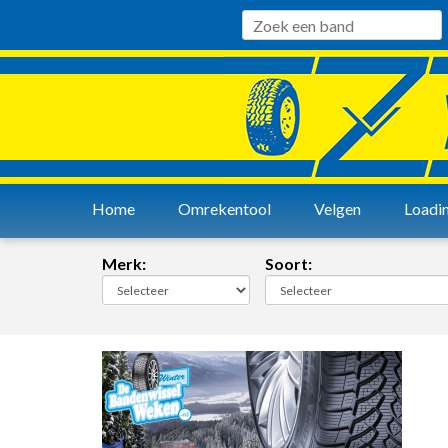
Home
Omrekentool
Velgen
Loadin
Merk:
Soort: